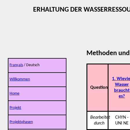
ERHALTUNG DER WASSERRESSOU
Methoden und 
Français
/ Deutsch
1. Wievie
Willkommen
Wasser
Question
braucht
Home
es?
Projekt
Bearbeitet
CHYN -
Projektphasen
durch
UNI NE